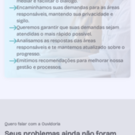
mediar e facilitar o diálogo.
Encaminhamos suas demandas para as áreas
responsáveis, mantendo sua privacidade e
sigilo.
Queremos garantir que suas demandas sejam
atendidas o mais rápido possível.
Analisamos as respostas das áreas
responsáveis e te mantemos atualizado sobre o
progresso.
Emitimos recomendações para melhorar nossa
gestão e processos.
Quero falar com a Ouvidoria
Seus problemas ainda não foram