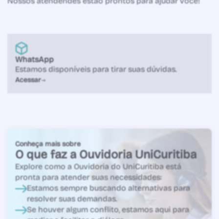
Nossos atendendes estão prontos para ajudar você!
WhatsApp
Estamos disponíveis para tirar suas dúvidas.
Acessar
Conheça mais sobre
O que faz a Ouvidoria UniCuritiba
Explore como a Ouvidoria do UniCuritiba está
pronta para atender suas necessidades:
Estamos sempre buscando alternativas para
resolver suas demandas.
Se houver algum conflito, estamos aqui para